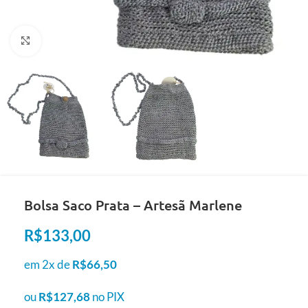
Clique para ampliar
Bolsa Saco Prata – Artesã Marlene
R$
133,00
em 2x de
R$
66,50
ou
R$
127,68
no PIX