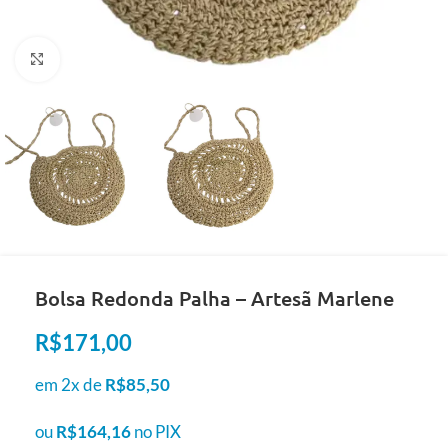
Clique para ampliar
Bolsa Redonda Palha – Artesã Marlene
R$
171,00
em 2x de
R$
85,50
ou
R$
164,16
no PIX