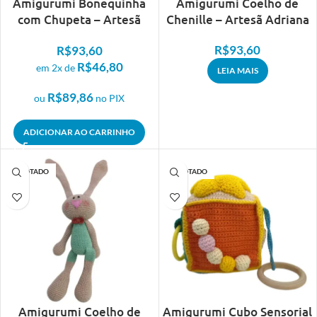
Amigurumi Bonequinha
Amigurumi Coelho de
com Chupeta – Artesã
Chenille – Artesã Adriana
Adriana
R$
93,60
R$
93,60
R$
46,80
em 2x de
LEIA MAIS
R$
89,86
ou
no PIX
ADICIONAR AO CARRINHO
ESGOTADO
ESGOTADO
Amigurumi Coelho de
Amigurumi Cubo Sensorial