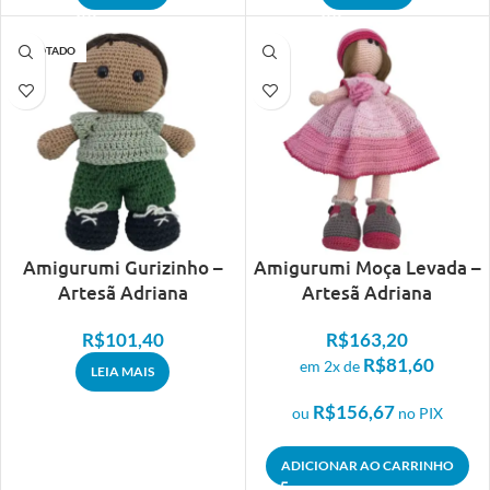
ESGOTADO
Amigurumi Gurizinho –
Amigurumi Moça Levada –
Artesã Adriana
Artesã Adriana
R$
101,40
R$
163,20
R$
81,60
em 2x de
LEIA MAIS
R$
156,67
ou
no PIX
ADICIONAR AO CARRINHO