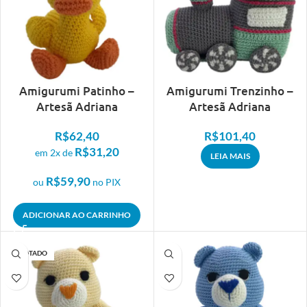
Amigurumi Patinho –
Amigurumi Trenzinho –
Artesã Adriana
Artesã Adriana
R$
62,40
R$
101,40
R$
31,20
em 2x de
LEIA MAIS
R$
59,90
ou
no PIX
ADICIONAR AO CARRINHO
ESGOTADO