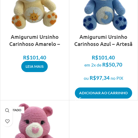
Amigurumi Ursinho
Amigurumi Ursinho
Carinhoso Amarelo –
Carinhoso Azul – Artesã
Artesã Adriana
Adriana
R$
101,40
R$
101,40
R$
50,70
em 2x de
LEIA MAIS
R$
97,34
ou
no PIX
ADICIONAR AO CARRINHO
ESGOTADO