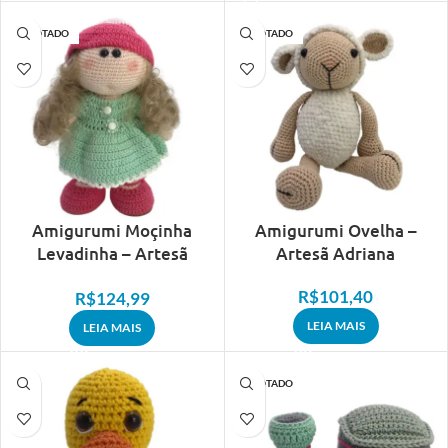
ESGOTADO
ESGOTADO
Amigurumi Moçinha
Amigurumi Ovelha –
Levadinha – Artesã
Artesã Adriana
Adriana
R$
101,40
R$
124,99
LEIA MAIS
LEIA MAIS
ESGOTADO