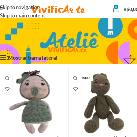
Skip to navigation
0
R$
0,0
Skip to main content
ARTESÃ ADRIANA
Início
ARTESANATO
ARTESÃ ADRIANA
Exibindo 1–15 de 22 resultados
Mostrar barra lateral
ESGOTADO