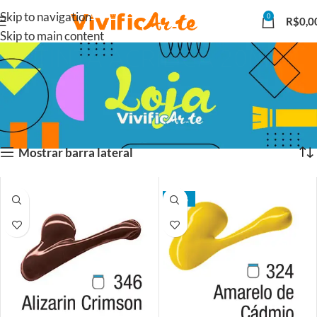
Skip to navigation
0
R$
0,0
Skip to main content
TINTA ACRILICA 20ML
Início
PRODUTOS PARA PINTURA EM TELA
TINTA ACRILICA 20ML
Exibindo 1–15 de 50 resultados
Mostrar barra lateral
- 15%