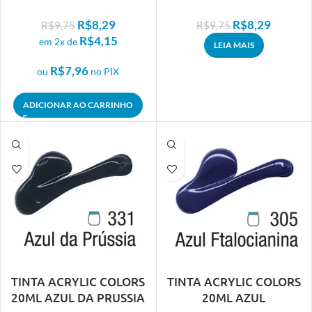
R$
8,29
R$
8,29
R$
9,75
R$
9,75
R$
4,15
em 2x de
LEIA MAIS
R$
7,96
ou
no PIX
ADICIONAR AO CARRINHO
TINTA ACRYLIC COLORS
TINTA ACRYLIC COLORS
20ML AZUL DA PRUSSIA
20ML AZUL