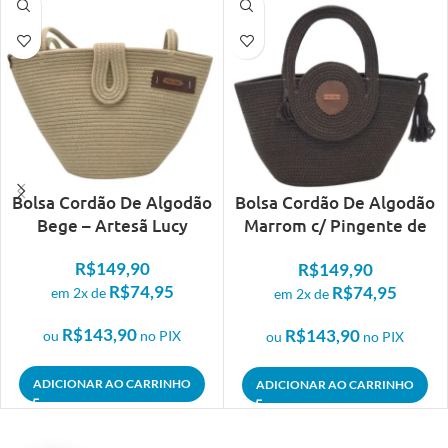
Bolsa Cordão De Algodão
Bolsa Cordão De Algodão
Bege – Artesã Lucy
Marrom c/ Pingente de
franja – Artesã Lucy
R$
149,90
R$
149,90
R$
74,95
R$
74,95
em 2x de
em 2x de
R$
143,90
R$
143,90
ou
no PIX
ou
no PIX
ADICIONAR AO CARRINHO
ADICIONAR AO CARRINHO