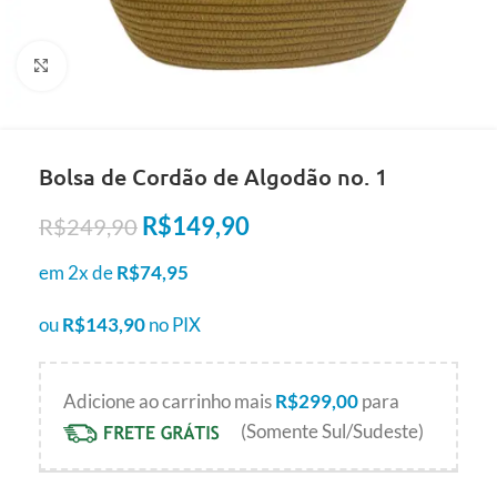
Clique para ampliar
Bolsa de Cordão de Algodão no. 1
R$
149,90
R$
249,90
em 2x de
R$
74,95
ou
R$
143,90
no PIX
Adicione ao carrinho mais
R$
299,00
para
(Somente Sul/Sudeste)