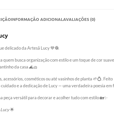
RIÇÃO
INFORMAÇÃO ADICIONAL
AVALIAÇÕES (0)
ucy
ue delicado da Artesã Lucy 💙🧶
ara quem busca organização com estilo e um toque de cor suave
antinho da casa 🌊🧺
, acessórios, cosméticos ou até vasinhos de planta 🌱💍. Fei
o cuidado e a dedicação de Lucy — uma verdadeira poesia em 
a peça versátil para decorar e acolher tudo com estilo 🏡✨
 Lucy
🌟