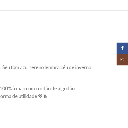
Faceb
Insta
. Seu tom azul sereno lembra céu de inverno
to 100% à mão com cordão de algodão
forma de utilidade 💖🧵