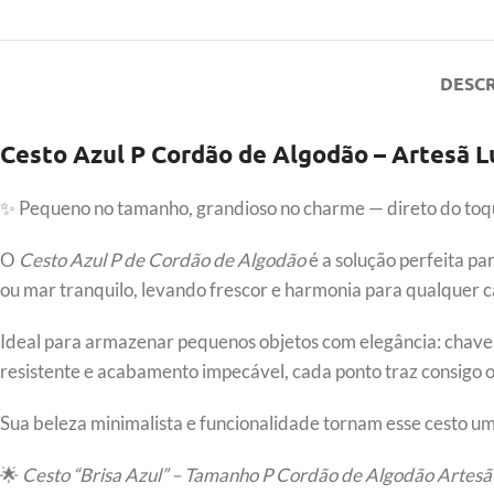
DESC
Cesto Azul P Cordão de Algodão – Artesã L
✨ Pequeno no tamanho, grandioso no charme — direto do toq
O
Cesto Azul P de Cordão de Algodão
é a solução perfeita p
ou mar tranquilo, levando frescor e harmonia para qualquer c
Ideal para armazenar pequenos objetos com elegância: chaves
resistente e acabamento impecável, cada ponto traz consigo 
Sua beleza minimalista e funcionalidade tornam esse cesto um
🌟
Cesto “Brisa Azul” – Tamanho P Cordão de Algodão Artesã