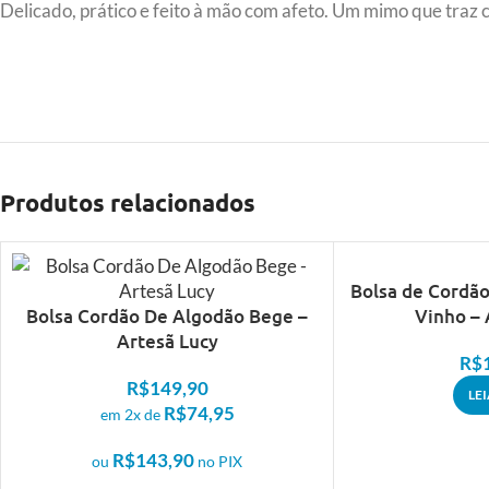
Delicado, prático e feito à mão com afeto. Um mimo que traz 
Produtos relacionados
ESGOTADO
Bolsa de Cordã
Bolsa Cordão De Algodão Bege –
Vinho – 
Artesã Lucy
R$
R$
149,90
LE
R$
74,95
em 2x de
R$
143,90
ou
no PIX