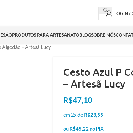
LOGIN /
TESÃO
PRODUTOS PARA ARTESANATO
BLOG
SOBRE NÓS
CONTA
e Algodão – Artesã Lucy
Cesto Azul P 
– Artesã Lucy
R$
47,10
em 2x de
R$
23,55
ou
R$
45,22
no PIX