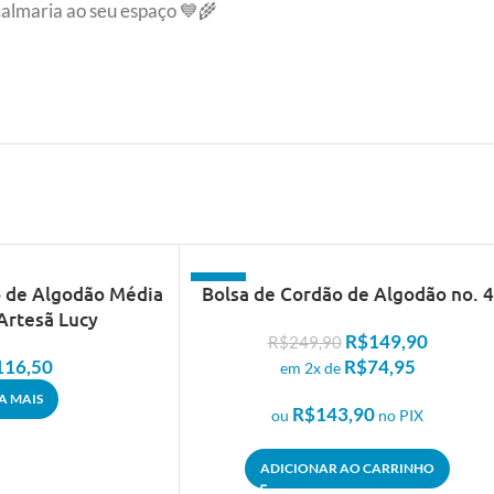
calmaria ao seu espaço 💙🌾
- 40%
o de Algodão Média
Bolsa de Cordão de Algodão no. 4
Artesã Lucy
R$
149,90
R$
249,90
116,50
R$
74,95
em 2x de
IA MAIS
R$
143,90
ou
no PIX
ADICIONAR AO CARRINHO