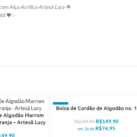
om Alça Acrílica Artesã Lucy
🌟
til 🖤✨
- 40%
Bolsa de Cordão de Algodão no. 1
De Algodão Marrom
R$
149,90
ranja – Artesã Lucy
R$
249,90
R$
74,95
em 2x de
149,90