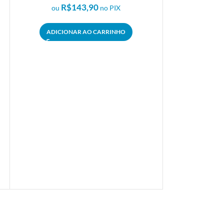
R$
143,90
ou
no PIX
ADICIONAR AO CARRINHO
Bolsa de Cor
R$
249
em 2
R$
ou
ADICIO