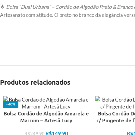
🌟
Bolsa “Dual Urbana” – Cordão de Algodão Preto & Branco c
Artesanato com atitude. O preto no branco da elegância versá
Produtos relacionados
- 40%
Bolsa Cordão de Algodão Amarela e
Bolsa Cordão 
Marrom – Artesã Lucy
c/ Pingente de f
R$
149,90
R$
R$
249,90