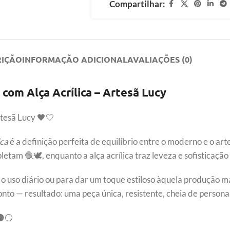
Compartilhar:
RIÇÃO
INFORMAÇÃO ADICIONAL
AVALIAÇÕES (0)
com Alça Acrílica – Artesã Lucy
tesã Lucy 🖤🤍
ica
é a definição perfeita de equilíbrio entre o moderno e o art
tam 🧶🕊️, enquanto a alça acrílica traz leveza e sofisticaç
o uso diário ou para dar um toque estiloso àquela produção ma
to — resultado: uma peça única, resistente, cheia de persona
a ⚫⚪