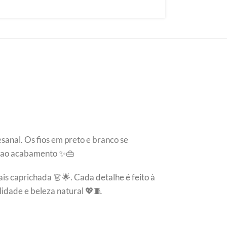
esanal. Os fios em preto e branco se
ão ao acabamento ✨👜
is caprichada 👗🌟. Cada detalhe é feito à
lidade e beleza natural 💖🧵