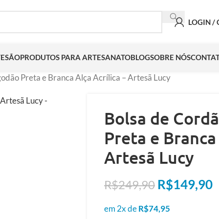
LOGIN /
TESÃO
PRODUTOS PARA ARTESANATO
BLOG
SOBRE NÓS
CONTA
odão Preta e Branca Alça Acrílica – Artesã Lucy
Bolsa de Cord
Preta e Branca 
Artesã Lucy
R$
149,90
R$
249,90
em 2x de
R$
74,95