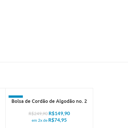
- 40%
- 40%
Bolsa de Cordão de Algodão no. 2
R$
149,90
R$
249,90
R$
74,95
em 2x de