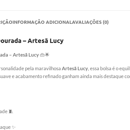
RIÇÃO
INFORMAÇÃO ADICIONAL
AVALIAÇÕES (0)
ourada – Artesã Lucy
ada – Artesã Lucy
👜🌟
rsonalidade pela maravilhosa
Artesã Lucy
, essa bolsa é o equi
a suave e acabamento refinado ganham ainda mais destaque c
ade 🧵
taque ✨