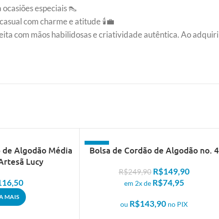
ocasiões especiais 👠
casual com charme e atitude 🕯️💼
ita com mãos habilidosas e criatividade autêntica. Ao adquirir
- 40%
o de Algodão Média
Bolsa de Cordão de Algodão no. 4
Artesã Lucy
R$
149,90
R$
249,90
116,50
R$
74,95
em 2x de
IA MAIS
R$
143,90
ou
no PIX