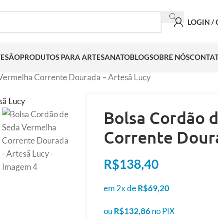
LOGIN /
TESÃO
PRODUTOS PARA ARTESANATO
BLOG
SOBRE NÓS
CONTA
Vermelha Corrente Dourada – Artesã Lucy
Bolsa Cordão 
Corrente Doura
R$
138,40
em 2x de
R$
69,20
ou
R$
132,86
no PIX