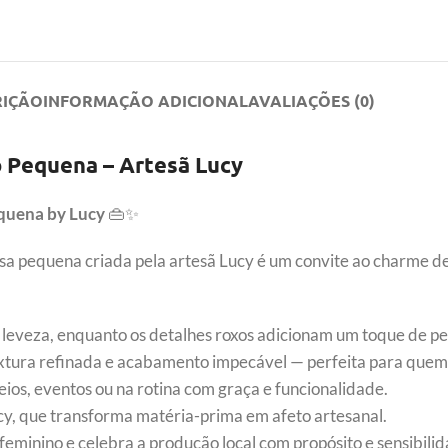
RIÇÃO
INFORMAÇÃO ADICIONAL
AVALIAÇÕES (0)
o Pequena – Artesã Lucy
equena by Lucy
👜✨
sa pequena criada pela artesã Lucy é um convite ao charme del
 à leveza, enquanto os detalhes roxos adicionam um toque de p
extura refinada e acabamento impecável — perfeita para quem
ios, eventos ou na rotina com graça e funcionalidade.
ucy, que transforma matéria-prima em afeto artesanal.
o feminino e celebra a produção local com propósito e sensibili