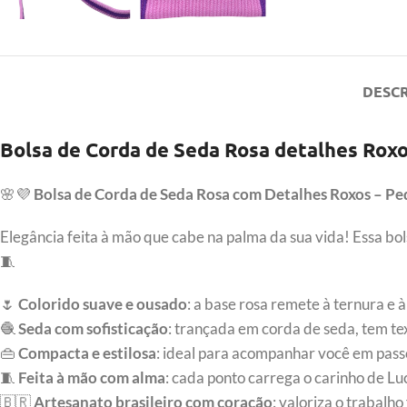
DESC
Bolsa de Corda de Seda Rosa detalhes Rox
🌸💜
Bolsa de Corda de Seda Rosa com Detalhes Roxos – P
Elegância feita à mão que cabe na palma da sua vida! Essa bol
🧵
🌷
Colorido suave e ousado
: a base rosa remete à ternura e
🧶
Seda com sofisticação
: trançada em corda de seda, tem t
👜
Compacta e estilosa
: ideal para acompanhar você em passe
🧵
Feita à mão com alma
: cada ponto carrega o carinho de L
🇧🇷
Artesanato brasileiro com coração
: valoriza o trabalh