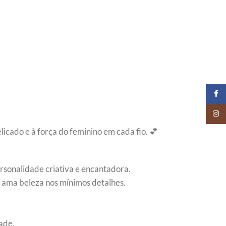
Faceb
Insta
icado e à força do feminino em cada fio. 💕
ersonalidade criativa e encantadora.
 ama beleza nos mínimos detalhes.
dade.