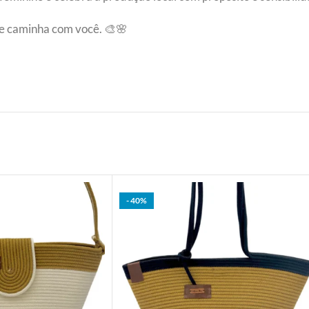
ue caminha com você. 🎨🌸
- 40%