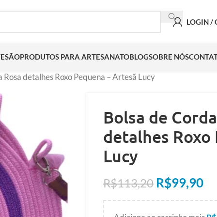
LOGIN /
TESÃO
PRODUTOS PARA ARTESANATO
BLOG
SOBRE NÓS
CONTA
a Rosa detalhes Roxo Pequena – Artesã Lucy
Bolsa de Corda
detalhes Roxo 
Lucy
R$
99,90
R$
113,20