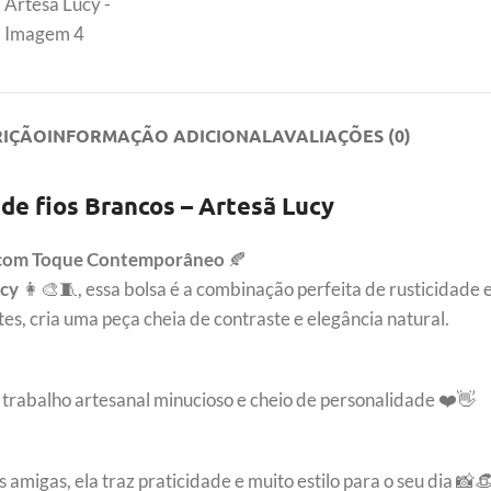
RIÇÃO
INFORMAÇÃO ADICIONAL
AVALIAÇÕES (0)
de fios Brancos – Artesã Lucy
al com Toque Contemporâneo
🍂
ucy
👩‍🎨🧵, essa bolsa é a combinação perfeita de rusticidade e
tes, cria uma peça cheia de contraste e elegância natural.
 trabalho artesanal minucioso e cheio de personalidade ❤️👋
migas, ela traz praticidade e muito estilo para o seu dia 📸