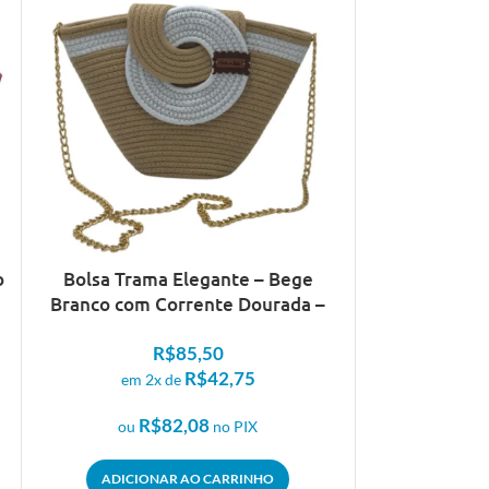
o
Bolsa Trama Elegante – Bege
Cesto Azul 
Branco com Corrente Dourada –
Branco
Artesã Lucy
R$
85,50
R$
42,75
em 2
em 2x de
R
R$
82,08
ou
ou
no PIX
ADICIO
ADICIONAR AO CARRINHO