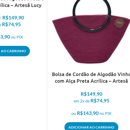
ílica – Artesã Lucy
R$
149,90
0
R$
74,95
e
3,90
no PIX
 AO CARRINHO
Bolsa de Cordão de Algodão Vinh
com Alça Preta Acrílica – Artesã
Lucy
R$
149,90
R$
74,95
em 2x de
R$
143,90
ou
no PIX
ADICIONAR AO CARRINHO