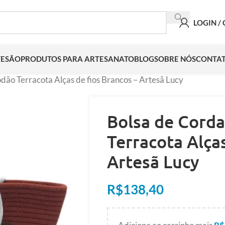
LOGIN /
TESÃO
PRODUTOS PARA ARTESANATO
BLOG
SOBRE NÓS
CONTA
dão Terracota Alças de fios Brancos – Artesã Lucy
Bolsa de Cord
Terracota Alças
Artesã Lucy
R$
138,40