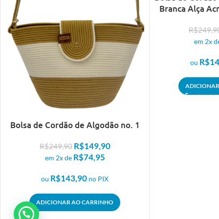
EM OFERTA
Branca Alça Acr
R$
249,9
em 2x d
R$
14
ou
ADICIONAR
Bolsa de Cordão de Algodão no. 1
R$
149,90
R$
249,90
R$
74,95
em 2x de
R$
143,90
ou
no PIX
ADICIONAR AO CARRINHO