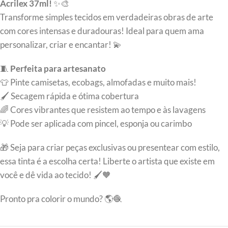
Acrilex 37ml!
✨🎨
Transforme simples tecidos em verdadeiras obras de arte
com cores intensas e duradouras! Ideal para quem ama
personalizar, criar e encantar! 💫
🧵
Perfeita para artesanato
👕 Pinte camisetas, ecobags, almofadas e muito mais!
🖌️ Secagem rápida e ótima cobertura
🌈 Cores vibrantes que resistem ao tempo e às lavagens
💡 Pode ser aplicada com pincel, esponja ou carimbo
🎁 Seja para criar peças exclusivas ou presentear com estilo,
essa tinta é a escolha certa! Liberte o artista que existe em
você e dê vida ao tecido! 🖌️🧡
Pronto pra colorir o mundo? 🌎🧶