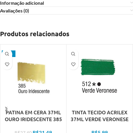
Informação adicional
Avaliações (0)
Produtos relacionados
- 22%
PATINA EM CERA 37ML
TINTA TECIDO ACRILEX
OURO IRIDESCENTE 385
37ML VERDE VERONESE
ACRILEX
512
R$
21,49
R$
5,99
R$
27,40