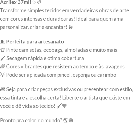
Acrilex 37ml!
✨🎨
Transforme simples tecidos em verdadeiras obras de arte
com cores intensas e duradouras! Ideal para quem ama
personalizar, criar e encantar! 💫
🧵
Perfeita para artesanato
👕 Pinte camisetas, ecobags, almofadas e muito mais!
🖌️ Secagem rápida e ótima cobertura
🌈 Cores vibrantes que resistem ao tempo e às lavagens
💡 Pode ser aplicada com pincel, esponja ou carimbo
🎁 Seja para criar peças exclusivas ou presentear com estilo,
essa tinta é a escolha certa! Liberte o artista que existe em
você e dê vida ao tecido! 🖌️🧡
Pronto pra colorir o mundo? 🌎🧶