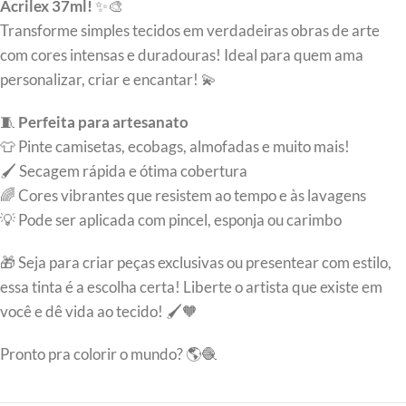
Acrilex 37ml!
✨🎨
Transforme simples tecidos em verdadeiras obras de arte
com cores intensas e duradouras! Ideal para quem ama
personalizar, criar e encantar! 💫
🧵
Perfeita para artesanato
👕 Pinte camisetas, ecobags, almofadas e muito mais!
🖌️ Secagem rápida e ótima cobertura
🌈 Cores vibrantes que resistem ao tempo e às lavagens
💡 Pode ser aplicada com pincel, esponja ou carimbo
🎁 Seja para criar peças exclusivas ou presentear com estilo,
essa tinta é a escolha certa! Liberte o artista que existe em
você e dê vida ao tecido! 🖌️🧡
Pronto pra colorir o mundo? 🌎🧶