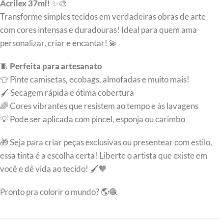
Acrilex 37ml!
✨🎨
Transforme simples tecidos em verdadeiras obras de arte
com cores intensas e duradouras! Ideal para quem ama
personalizar, criar e encantar! 💫
🧵
Perfeita para artesanato
👕 Pinte camisetas, ecobags, almofadas e muito mais!
🖌️ Secagem rápida e ótima cobertura
🌈 Cores vibrantes que resistem ao tempo e às lavagens
💡 Pode ser aplicada com pincel, esponja ou carimbo
🎁 Seja para criar peças exclusivas ou presentear com estilo,
essa tinta é a escolha certa! Liberte o artista que existe em
você e dê vida ao tecido! 🖌️🧡
Pronto pra colorir o mundo? 🌎🧶