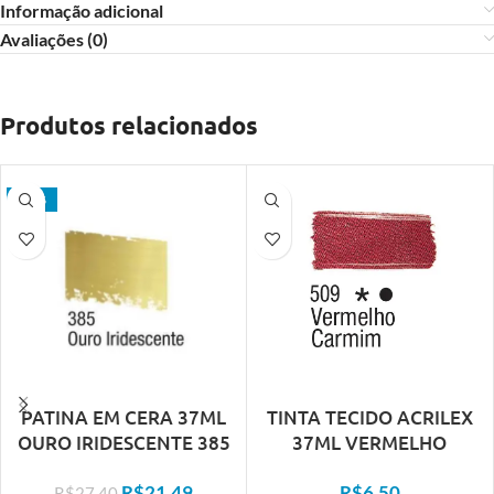
Informação adicional
Avaliações (0)
Produtos relacionados
- 22%
PATINA EM CERA 37ML
TINTA TECIDO ACRILEX
OURO IRIDESCENTE 385
37ML VERMELHO
ACRILEX
CARMIM 509
R$
21,49
R$
6,50
R$
27,40