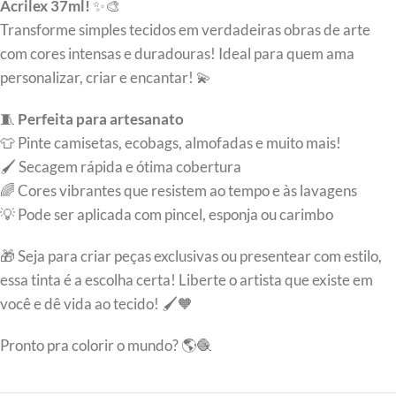
Acrilex 37ml!
✨🎨
Transforme simples tecidos em verdadeiras obras de arte
com cores intensas e duradouras! Ideal para quem ama
personalizar, criar e encantar! 💫
🧵
Perfeita para artesanato
👕 Pinte camisetas, ecobags, almofadas e muito mais!
🖌️ Secagem rápida e ótima cobertura
🌈 Cores vibrantes que resistem ao tempo e às lavagens
💡 Pode ser aplicada com pincel, esponja ou carimbo
🎁 Seja para criar peças exclusivas ou presentear com estilo,
essa tinta é a escolha certa! Liberte o artista que existe em
você e dê vida ao tecido! 🖌️🧡
Pronto pra colorir o mundo? 🌎🧶