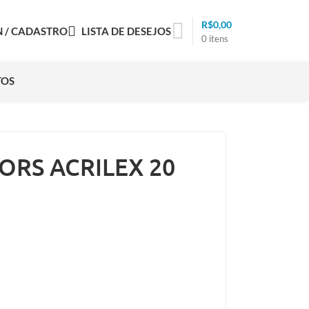
R$
0,00
N / CADASTRO
LISTA DE DESEJOS
0
itens
TOS
LORS ACRILEX 20