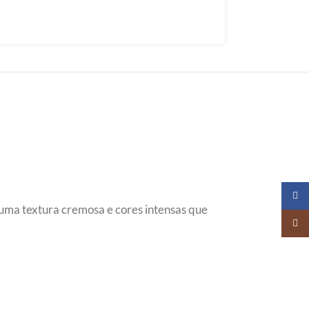
Faceb
e uma textura cremosa e cores intensas que
Insta