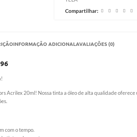
Compartilhar:
RIÇÃO
INFORMAÇÃO ADICIONAL
AVALIAÇÕES (0)
396
a!
lors Acrilex 20ml! Nossa tinta a óleo de alta qualidade oferec
ões.
tam com o tempo.