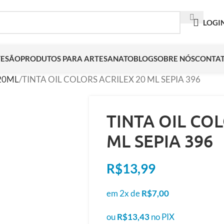
LOGI
TESÃO
PRODUTOS PARA ARTESANATO
BLOG
SOBRE NÓS
CONTA
20ML
TINTA OIL COLORS ACRILEX 20 ML SEPIA 396
TINTA OIL CO
ML SEPIA 396
R$
13,99
em 2x de
R$
7,00
ou
R$
13,43
no PIX