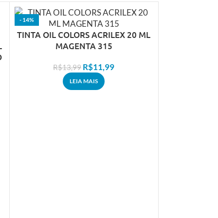
- 14%
- 14%
ESGOTADO
TINTA OIL COLORS ACRILEX 20 ML
L
MAGENTA 315
O
R$
11,99
R$
13,99
LEIA MAIS
TINTA OIL C
MARROM
R$
1
em 
R
ou