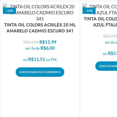
- 14%
- 14%
TINTA OIL COL
TINTA OIL COLORS ACRILEX 20 ML
AZUL FTAL
AMARELO CADMIO ESCURO 341
R$
13,9
R$
11,99
R$
13,99
em 2x 
R$
6,00
em 2x de
R$
1
ou
R$
11,51
ou
no PIX
ADICIONAR
ADICIONAR AO CARRINHO