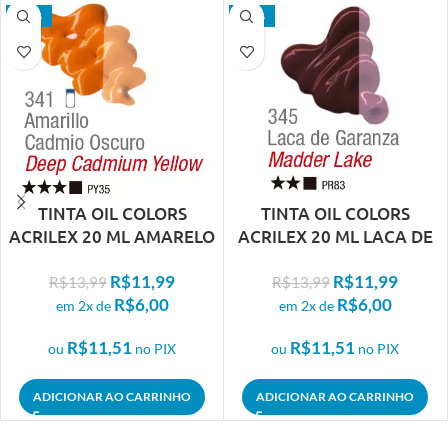
- 14%
- 14%
TINTA OIL COLORS
TINTA OIL COLORS
ACRILEX 20 ML AMARELO
ACRILEX 20 ML LACA DE
CADMIO ESCURO 341
GARANZA ROSA ANTIGO
R$
11,99
R$
11,99
345
R$
13,99
R$
13,99
R$
6,00
R$
6,00
em 2x de
em 2x de
R$
11,51
R$
11,51
ou
no PIX
ou
no PIX
ADICIONAR AO CARRINHO
ADICIONAR AO CARRINHO