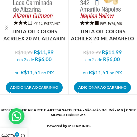
TINTA OIL COLORS
TINTA OIL COLORS
ACRILEX 20 ML ALIZARIN
ACRILEX 20 ML AMARELO
CRIMSON 346
NÁPOLES 342
R$
11,99
R$
11,99
R$
13,99
R$
13,99
R$
6,00
R$
6,00
em 2x de
em 2x de
R$
11,51
R$
11,51
ou
no PIX
ou
no PIX
ADICIONAR AO CARRINHO
ADICIONAR AO CARRINHO
©2025
VIVIFICAR ARTE E ARTESANATO LTDA - São João Del Rei - MG | CNPJ:
60.296.310/0001-27
.
Powered by METAMINDS
0