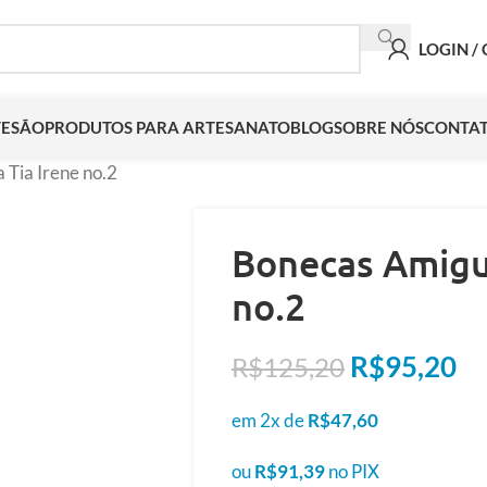
LOGIN /
TESÃO
PRODUTOS PARA ARTESANATO
BLOG
SOBRE NÓS
CONTA
Tia Irene no.2
Bonecas Amigur
no.2
R$
95,20
R$
125,20
em 2x de
R$
47,60
ou
R$
91,39
no PIX