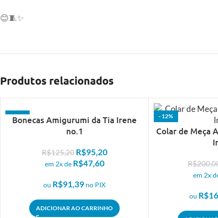
😊🧵✨
Produtos relacionados
- 24%
- 12%
Bonecas Amigurumi da Tia Irene
no.1
Colar de Meça 
I
R$
95,20
R$
125,20
R$
47,60
R$
200,0
em 2x de
em 2x d
R$
91,39
ou
no PIX
R$
16
ou
ADICIONAR AO CARRINHO