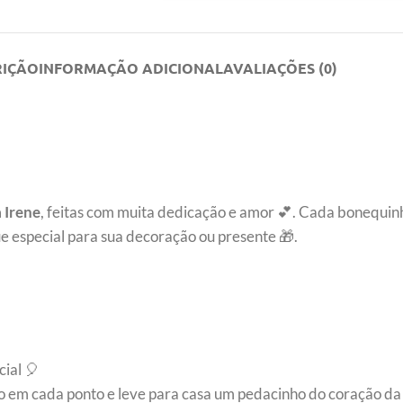
RIÇÃO
INFORMAÇÃO ADICIONAL
AVALIAÇÕES (0)
 Irene
, feitas com muita dedicação e amor 💕. Cada bonequin
e especial para sua decoração ou presente 🎁.
ial 🎈
o em cada ponto e leve para casa um pedacinho do coração da 