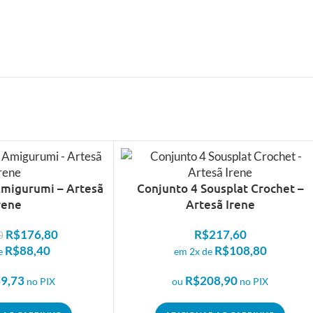
Amigurumi – Artesã
Conjunto 4 Sousplat Crochet –
rene
Artesã Irene
R$
176,80
R$
217,60
0
R$
88,40
R$
108,80
e
em 2x de
9,73
R$
208,90
no PIX
ou
no PIX