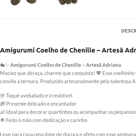
DESC
Amigurumi Coelho de Chenille – Artesã Ad
🐇✨
Amigurumi Coelho de Chenille – Artesã Adriana
Maciez que abraça, charme que conquista! 💖 Esse coelhinho fe
convite à ternura. Produzido artesanalmente pela talentosa 
🌸 Toque aveludado e irresistível
🎁 Presente delicado e encantador
👶 Ideal para decorar quartinhos ou acompanhar os pequenos
🌟 Feito à mão com dedicação e carinho
Leve para casa uma dose de doçura e afeto com esse amiguru