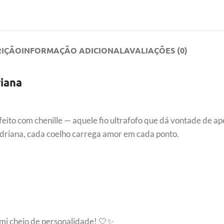
RIÇÃO
INFORMAÇÃO ADICIONAL
AVALIAÇÕES (0)
riana
ito com chenille — aquele fio ultrafofo que dá vontade de ape
Adriana, cada coelho carrega amor em cada ponto.
mi cheio de personalidade! 🤍✨