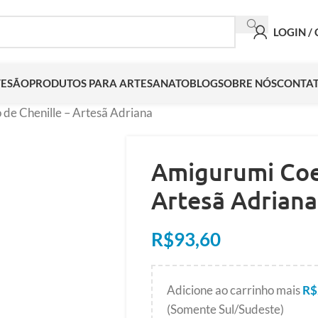
LOGIN /
TESÃO
PRODUTOS PARA ARTESANATO
BLOG
SOBRE NÓS
CONTA
de Chenille – Artesã Adriana
Amigurumi Coel
Artesã Adriana
R$
93,60
Adicione ao carrinho mais
R$
(Somente Sul/Sudeste)