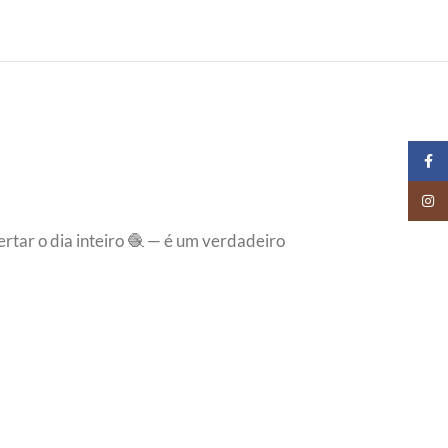
Faceb
Insta
rtar o dia inteiro 🧶 — é um verdadeiro